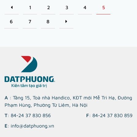
1
2
3
4
5
6
7
8
A
: Tầng 15, Toà nhà Handico, KĐT mới Mễ Trì Hạ, Đường
Phạm Hùng, Phường Từ Liêm, Hà Nội
T
: 84-24 37 830 856
F
: 84-24 37 830 859
E
: info@datphuong.vn