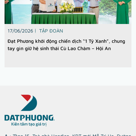
17/06/2026
TẬP ĐOÀN
Đạt Phương khởi động chiến dịch “1 Tỷ Xanh”, chung
tay gìn giữ hệ sinh thái Cù Lao Chàm – Hội An
A
: Tầng 15, Toà nhà Handico, KĐT mới Mễ Trì Hạ, Đường