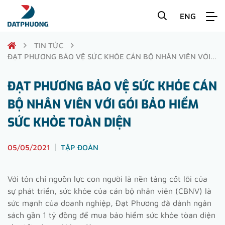
ENG
TIN TỨC
ĐẠT PHƯƠNG BẢO VỆ SỨC KHỎE CÁN BỘ NHÂN VIÊN VỚI
GÓI BẢO HIỂM SỨC KHỎE TOÀN DIỆN
ĐẠT PHƯƠNG BẢO VỆ SỨC KHỎE CÁN
BỘ NHÂN VIÊN VỚI GÓI BẢO HIỂM
SỨC KHỎE TOÀN DIỆN
05/05/2021
TẬP ĐOÀN
Với tôn chỉ nguồn lực con người là nền tảng cốt lõi của
sự phát triển, sức khỏe của cán bộ nhân viên (CBNV) là
sức mạnh của doanh nghiệp, Đạt Phương đã dành ngân
sách gần 1 tỷ đồng để mua bảo hiểm sức khỏe tòan diện