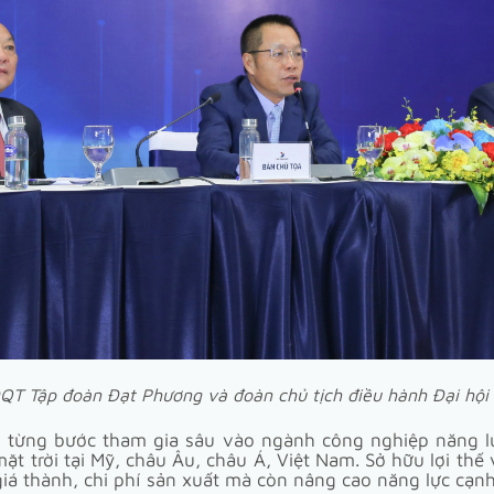
QT Tập đoàn Đạt Phương và đoàn chủ tịch điều hành Đại hộ
 từng bước tham gia sâu vào ngành công nghiệp năng lư
ặt trời tại Mỹ, châu Âu, châu Á, Việt Nam. Sở hữu lợi thế
á thành, chi phí sản xuất mà còn nâng cao năng lực cạnh