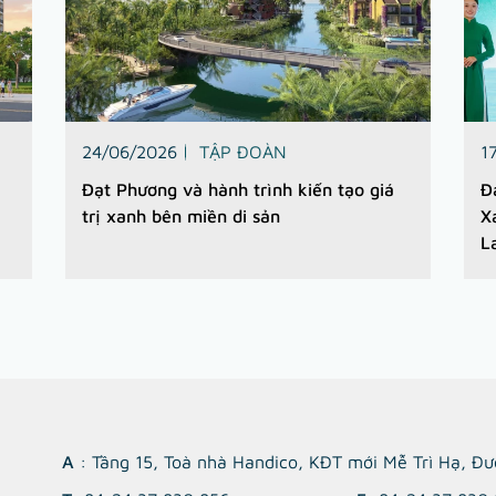
24/06/2026
TẬP ĐOÀN
1
Đạt Phương và hành trình kiến tạo giá
Đ
trị xanh bên miền di sản
X
L
A
: Tầng 15, Toà nhà Handico, KĐT mới Mễ Trì Hạ, Đ