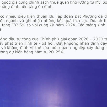
ều quốc gia cùng chính sách thuế quan khó lường từ Mỹ. So
khẳng định nền tảng ổn định.
 có nhiều điều kiện thuận lợi, Tập đoàn Đạt Phương đã c
 đa ngành và ghi nhận những kết quả tích cực. Doanh t
 tăng 133,5% so với cùng kỳ năm 2024. Các mảng kinh do
á.
ướng đầu tư công của Chính phủ giai đoạn 2026 – 2030 tậ
y phát triển kinh tế - xã hội, Đạt Phương nhận định đây 
 và khẳng định vị thế của một doanh nghiệp xây dựng h
rưởng dự kiến hàng năm từ 20-25%.