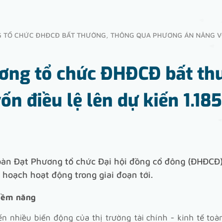
 TỔ CHỨC ĐHĐCĐ BẤT THƯỜNG, THÔNG QUA PHƯƠNG ÁN NÂNG VỐN 
ơng tổ chức ĐHĐCĐ bất th
n điều lệ lên dự kiến 1.185
oàn Đạt Phương tổ chức Đại hội đồng cổ đông (ĐHĐCĐ
 hoạch hoạt động trong giai đoạn tới.
tiềm năng
nhiều biến động của thị trường tài chính - kinh tế toàn