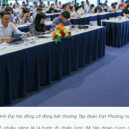
ảnh Đại hội đồng cổ đông bất thường Tập đoàn Đạt Phương 
 phiếu riêng lẻ là bước đi chiến lược để tập đoàn củng 