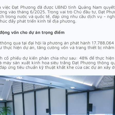
 là việc Đạt Phương đã được UBND tỉnh Quảng Nam quyết
ng vào tháng 6/2025. Trong vai trò Chủ đầu tư, Đạt Phươ
ch trong nước và quốc tế, đáp ứng nhu cầu dịch vụ - ngh
húc đẩy phát triển kinh tế địa phương.
 động vốn cho dự án trọng điểm
hông qua tại đại hội là phương án phát hành 17.788.06
tư thực hiện dự án, tăng cường vốn và trang thiết bị nhằm
nh cổ phiếu dự kiến phân chia như sau: 48% để thực hi
 máy sản xuất kính hoa siêu trắng Đạt Phương thông qu
đáp ứng tiêu chuẩn kỹ thuật khắt khe của các dự án xây d