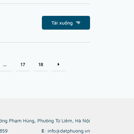
Tải xuống
...
17
18
ường Phạm Hùng, Phường Từ Liêm, Hà Nội
 859
E
: info@datphuong.vn