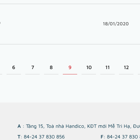
9
18/01/2020
6
7
8
9
10
11
12
A
: Tầng 15, Toà nhà Handico, KĐT mới Mễ Trì Hạ, Đ
T
: 84-24 37 830 856
F
: 84-24 37 830