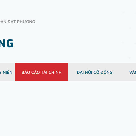
OÀN ĐẠT PHƯƠNG
ÔNG
 NIÊN
BÁO CÁO TÀI CHÍNH
ĐẠI HỘI CỔ ĐÔNG
VĂ